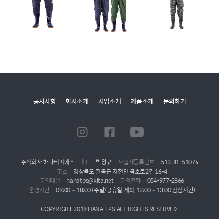
공지사항
회사소개
사업소개
제품소개
문의하기
주식회사 하나티피에스
대표
박왕규
사업자등록번호
513-81-51076
주소
경상북도 칠곡군 지천면 금호로2길 16-4
문의메일
hanatps@kita.net
문의전화
054-977-2866
운영시간
09:00 ~ 18:00 (주말/공휴일 제외, 12:00 ~ 13:00 점심시간)
COPYRIGHT 2019 HANA T.P.S ALL RIGHTS RESERVED.