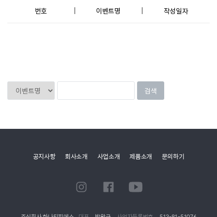
번호
이벤트명
작성일자
공지사항
회사소개
사업소개
제품소개
문의하기
주식회사 하나티피에스
대표
박왕규
사업자등록번호
513-81-51076