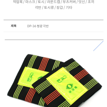
작업복 / 마스크 / 토시 / 라운드캡 / 부츠커버 / 덧신 / 조끼
각반 / 토시류 / 장갑 / 기타
제목
DP-36 형광 각반